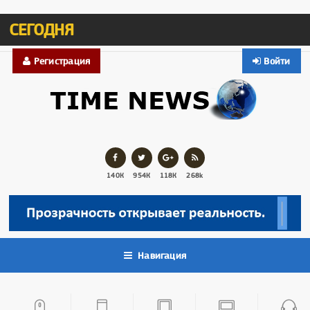
СЕГОДНЯ
Регистрация
Войти
140К
954К
118К
268k
Навигация