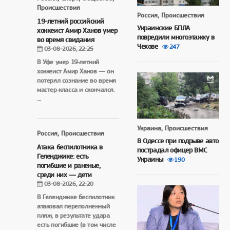
Происшествия
Россия, Происшествия
19-летний российский
Украинские БПЛА
хоккеист Амир Ханов умер
повредили многоэтажку в
во время свидания
Чехове
247
03-08-2026, 22:25
В Уфе умер 19‑летний
хоккеист Амир Ханов — он
потерял сознание во время
мастер‑класса и скончался.
...
Украина, Происшествия
Россия, Происшествия
В Одессе при подрыве авто
Атака беспилотника в
пострадал офицер ВМС
Геленджике: есть
Украины
190
погибшие и раненые,
среди них — дети
03-08-2026, 22:20
В Геленджике беспилотник
атаковал переполненный
пляж, в результате удара
есть погибшие (в том числе