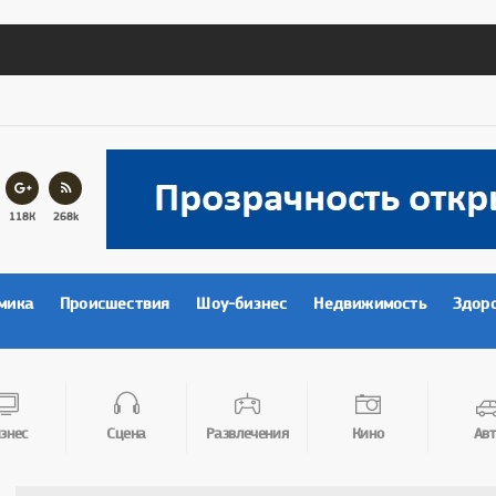
118К
268k
мика
Происшествия
Шоу-бизнес
Недвижимость
Здор
знес
Сцена
Развлечения
Кино
Авт