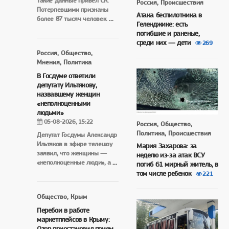
Такие данные привел СК.
Россия, Происшествия
Потерпевшими признаны
Атака беспилотника в
более 87 тысяч человек.
...
Геленджике: есть
погибшие и раненые,
среди них — дети
269
Россия, Общество,
Мнения, Политика
В Госдуме ответили
депутату Ильтякову,
назвавшему женщин
«неполноценными
людьми»
05-08-2026, 15:22
Россия, Общество,
Политика, Происшествия
Депутат Госдумы Александр
Ильтяков в эфире телешоу
Мария Захарова: за
заявил, что женщины —
неделю из‑за атак ВСУ
«неполноценные люди», а
...
погиб 61 мирный житель, в
том числе ребенок
221
Общество, Крым
Перебои в работе
маркетплейсов в Крыму:
Ozon приостановил прием