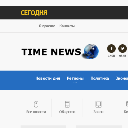
СЕГОДНЯ
О проекте
Контакты
140К
954К
Новости дня
Регионы
Политика
Эконо
Все новости
Общество
Закон
Би