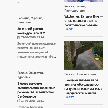
...
Россия, Бизнес,
Происшествия
Wildberries: Татьяна Ким —
События, Украина,
о последствиях атак на
Политика
логистические объекты
Зеленский уволил
381
командующего ВСУ
03-08-2026, 22:14
Зеленский провел кадровые
перестановки в ВСУ:
уволены командующий
медсил и начальник штаба
...
Россия, Общество,
Россия, Происшествия
Здоровье
Женщина погибла из-за
В Азове выясняют
урагана, обрушившегося
обстоятельства заражения
на туристический лагерь в
ребёнка ВИЧ и гепатитом
Свердловской области
С в больнице
237
03-08-2026, 22:11
Главврач больницы