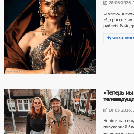
28-06-2026, 
Стоимость кон
«До рассвета»
рублей. Райде
ЧИТАТЬ ПОЛН
«Теперь мы
телеведущи
18-05-2026, 
Необычная и о
популярной бл
нидерландски