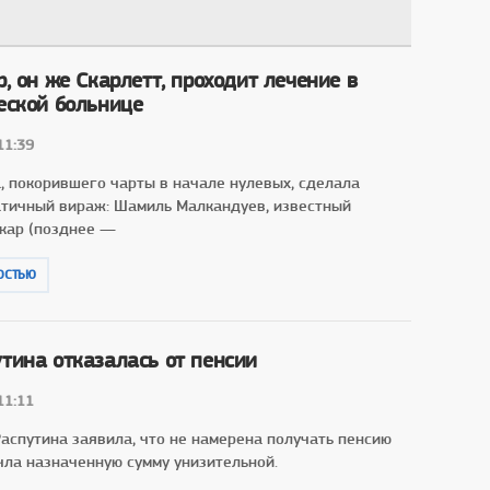
, он же Скарлетт, проходит лечение в
еской больнице
11:39
а, покорившего чарты в начале нулевых, сделала
атичный вираж: Шамиль Малкандуев, известный
скар (позднее —
ОСТЬЮ
тина отказалась от пенсии
11:11
аспутина заявила, что не намерена получать пенсию
чла назначенную сумму унизительной.