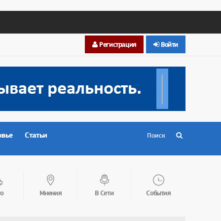
Регистрация
Войти
овье
Статьи
о
Мнения
В Сети
События