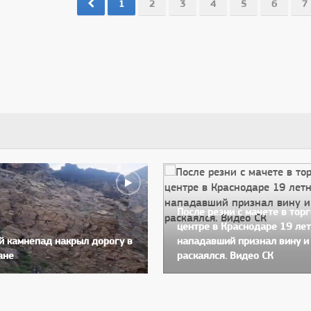
1
2
3
4
5
6
7
После резни с мачете в тор
центре в Краснодаре 19 ле
 камнепад накрыл дорогу в
нападавший признал вину и
ане
раскаялся. Видео СК