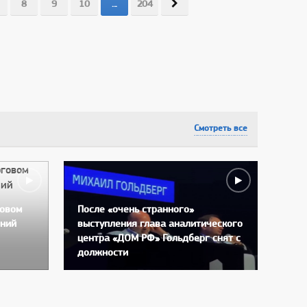
8
9
10
...
204
Смотреть все
говом
После «очень странного»
тний
выступления глава аналитического
Бло
центра «ДОМ РФ» Гольдберг снят с
могу
должности
года