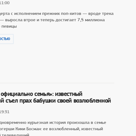
11:00
церта с исполнением прежних поп‑хитов — вроде трека
 — выросла втрое и теперь достигает 7,5 миллиона
р певицы
ОСТЬЮ
 официально семья»: известный
й съел прах бабушки своей возлюбленной
19:31
дновременно курьезная история произошла в семье
огерши Кики Босман: ее возлюбленный, известный
й телеведущий