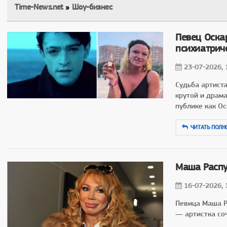
Time-News.net
»
Шоу-бизнес
Певец Оскар
психиатрич
23-07-2026, 
Судьба артист
крутой и драм
публике как О
ЧИТАТЬ ПОЛН
Маша Распу
16-07-2026, 
Певица Маша Р
— артистка со