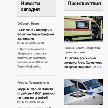
Новости
Происшествия
сегодня
События, Крым
Выставка в «Тавриде»: к
80‑летию Тавро‑Скифской
экспедиции
06-08-2026, 20:38
Россия, Спорт, Общество,
В Центральном музее
Происшествия
«Тавриды» открылась
капсульная выставка,
19-летний российский
посвященная 80‑летию
хоккеист Амир Ханов умер
Тавро‑Скифской
...
во время свидания
215
Россия, Происшествия
Ущерб в Курской области
от действий ВСУ превысил
полтриллиона рублей
06-08-2026, 09:26