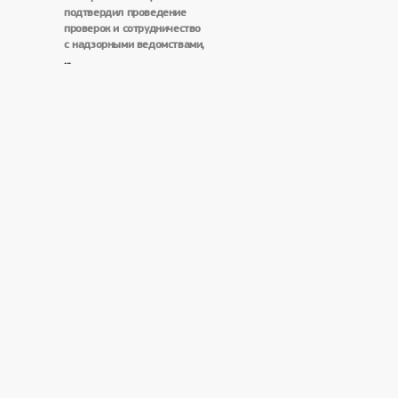
подтвердил проведение
проверок и сотрудничество
с надзорными ведомствами,
...