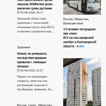
заказов, Wildberries резко
увеличил сроки доставки
05-08-2026, 09:17
Причиной сбоев стали
Россия, Общество,
проблемы с логистикой,
Происшествия
возникшие после атак ВСУ и
19 человек пострадали
остановки сортировочных
...
при атаке
ВСУ на пассажирский
автобус в Белгородской
области
241
Здоровье
Можно ли уменьшить
последствия вредных
привычек с помощью
питания
03-08-2026, 23:27
Рацион не превращает
сигарету, алкоголь или
регулярный недосып в
безобидную привычку. Он
...
Россия, Спорт, Общество,