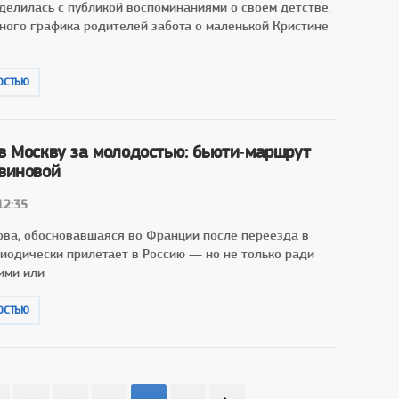
 делилась с публикой воспоминаниями о своем детстве.
ного графика родителей забота о маленькой Кристине
и
ОСТЬЮ
в Москву за молодостью: бьюти‑маршрут
виновой
12:35
ова, обосновавшаяся во Франции после переезда в
риодически прилетает в Россию — но не только ради
ими или
ОСТЬЮ