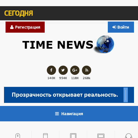
СЕГОДНЯ
Регистрация
Войти
140К
954К
118К
268k
Навигация