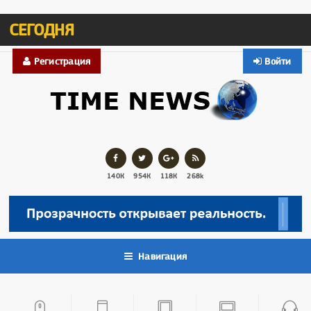
СЕГОДНЯ
Регистрация
Войти
140К
954К
118К
268k
Навигация