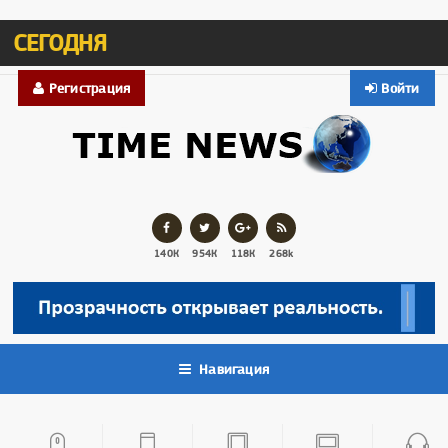
СЕГОДНЯ
Регистрация
Войти
140К
954К
118К
268k
Навигация