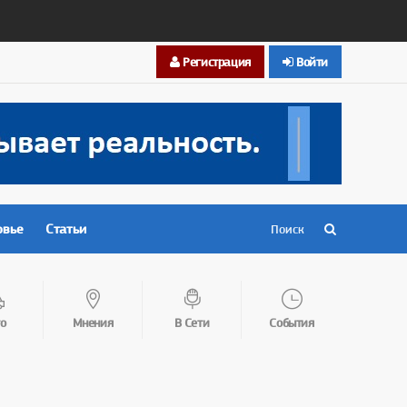
Регистрация
Войти
овье
Статьи
о
Мнения
В Сети
События