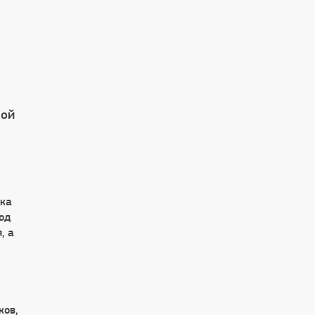
вой
тка
од
, а
ков,