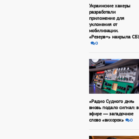
Украинские хакеры
разработали
приложение для
уклонения от
мобилизации.
«Резерв+» накрыла СБ
0
«Радио Судного дня»
вновь подало сигнал: в
эфире — загадочное
слово «вихорок»
0