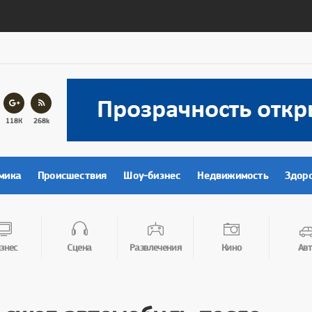
118К
268k
мика
Происшествия
Шоу-бизнес
Недвижимость
Здор
знес
Сцена
Развлечения
Кино
Авт