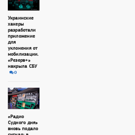
Украинские
хакеры
разработали
приложение
для
уклонения от
мобилизации.
«Резерв+»
накрыла СБУ
0
«Радио
Судного дня»
вновь подало
сигнал: в