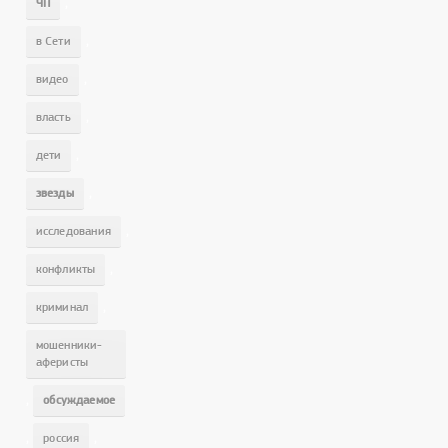
,
ЧП
,
в Сети
,
видео
,
власть
,
дети
,
звезды
,
исследования
,
конфликты
,
криминал
мошенники-
аферисты
,
обсуждаемое
,
,
россия