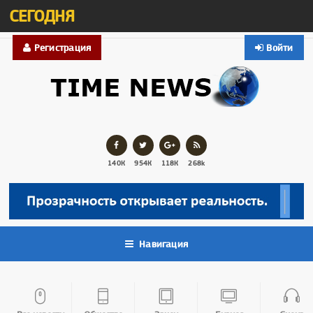
СЕГОДНЯ
Регистрация
Войти
140К
954К
118К
268k
Навигация