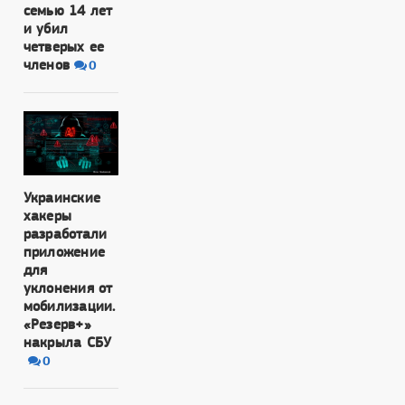
семью 14 лет
и убил
четверых ее
членов
0
Украинские
хакеры
разработали
приложение
для
уклонения от
мобилизации.
«Резерв+»
накрыла СБУ
0