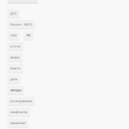
,
ДТП
,
Россия - НАТО
,
,
СВО
ЧП
,
в Сети
,
видео
,
власть
,
дети
,
звезды
,
исследования
,
конфликты
,
криминал