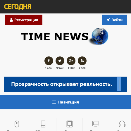
СЕГОДНЯ
Регистрация
Войти
140К
954К
118К
268k
Навигация