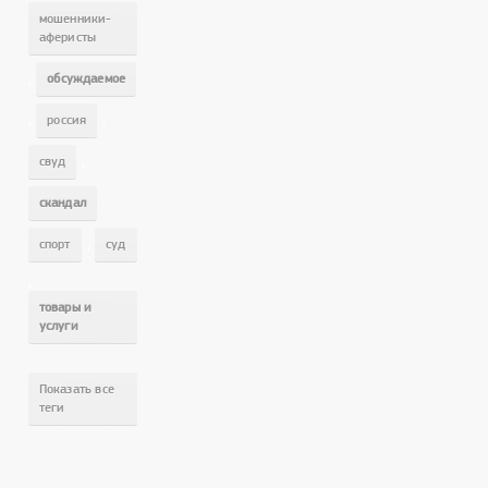
мошенники-
аферисты
,
обсуждаемое
,
,
россия
,
свуд
,
скандал
,
спорт
суд
,
товары и
услуги
Показать все
теги