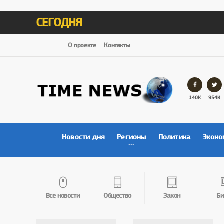
СЕГОДНЯ
О проекте
Контакты
140К
954К
Новости дня
Регионы
Политика
Эконо
Все новости
Общество
Закон
Би