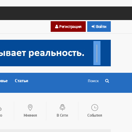
Регистрация
Войти
овье
Статьи
о
Мнения
В Сети
События