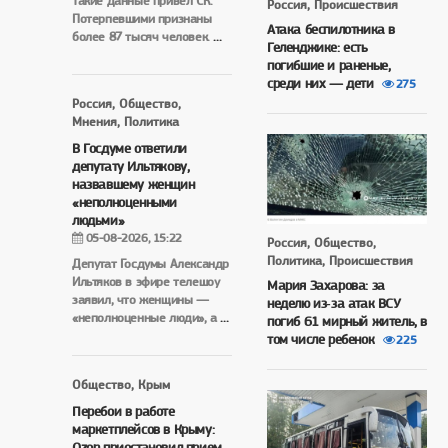
Такие данные привел СК.
Россия, Происшествия
Потерпевшими признаны
Атака беспилотника в
более 87 тысяч человек.
...
Геленджике: есть
погибшие и раненые,
среди них — дети
275
Россия, Общество,
Мнения, Политика
В Госдуме ответили
депутату Ильтякову,
назвавшему женщин
«неполноценными
людьми»
05-08-2026, 15:22
Россия, Общество,
Политика, Происшествия
Депутат Госдумы Александр
Ильтяков в эфире телешоу
Мария Захарова: за
заявил, что женщины —
неделю из‑за атак ВСУ
«неполноценные люди», а
...
погиб 61 мирный житель, в
том числе ребенок
225
Общество, Крым
Перебои в работе
маркетплейсов в Крыму:
Ozon приостановил прием