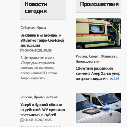
Новости
Происшествия
сегодня
События, Крым
Выставка в «Тавриде»: к
80‑летию Тавро‑Скифской
экспедиции
06-08-2026, 20:38
Россия, Спорт, Общество,
В Центральном музее
Происшествия
«Тавриды» открылась
капсульная выставка,
19-летний российский
посвященная 80‑летию
хоккеист Амир Ханов умер
Тавро‑Скифской
...
во время свидания
226
Россия, Происшествия
Ущерб в Курской области
от действий ВСУ превысил
полтриллиона рублей
06-08-2026, 09:26