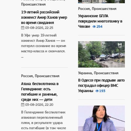
Происшествия
Россия, Происшествия
19-летний российский
Украинские БПЛА
хоккеист Амир Ханов умер
повредили многоэтажку в
во время свидания
Чехове
254
03-08-2026, 22:25
В Уфе умер 19‑летний
хоккеист Амир Ханов — он
потерял сознание во время
мастер‑класса и скончался.
...
Украина, Происшествия
Россия, Происшествия
В Одессе при подрыве авто
Атака беспилотника в
пострадал офицер ВМС
Геленджике: есть
Украины
193
погибшие и раненые,
среди них — дети
03-08-2026, 22:20
В Геленджике беспилотник
атаковал переполненный
пляж, в результате удара
есть погибшие (в том числе