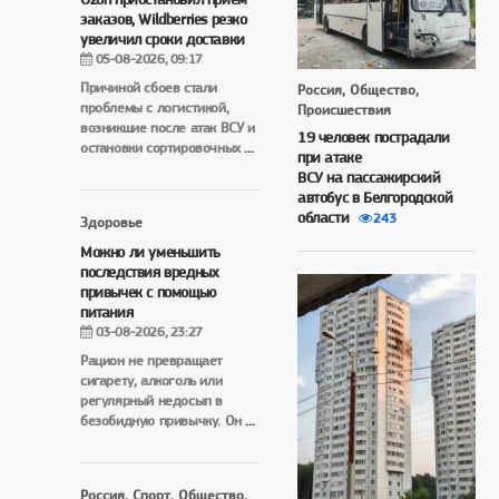
заказов, Wildberries резко
увеличил сроки доставки
05-08-2026, 09:17
Причиной сбоев стали
Россия, Общество,
проблемы с логистикой,
Происшествия
возникшие после атак ВСУ и
19 человек пострадали
остановки сортировочных
...
при атаке
ВСУ на пассажирский
автобус в Белгородской
области
243
Здоровье
Можно ли уменьшить
последствия вредных
привычек с помощью
питания
03-08-2026, 23:27
Рацион не превращает
сигарету, алкоголь или
регулярный недосып в
безобидную привычку. Он
...
Россия, Спорт, Общество,