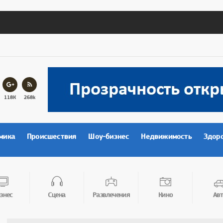
118К
268k
мика
Происшествия
Шоу-бизнес
Недвижимость
Здор
знес
Сцена
Развлечения
Кино
Авт