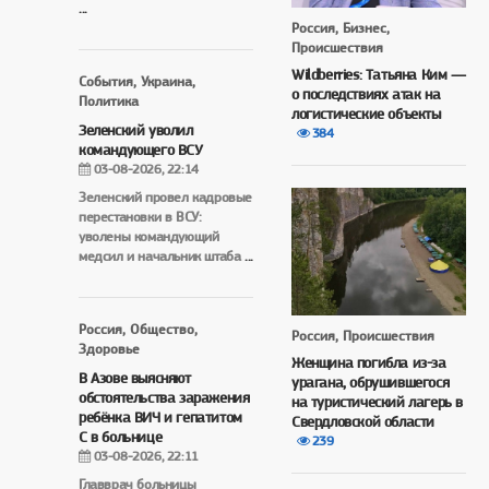
...
Россия, Бизнес,
Происшествия
Wildberries: Татьяна Ким —
События, Украина,
о последствиях атак на
Политика
логистические объекты
Зеленский уволил
384
командующего ВСУ
03-08-2026, 22:14
Зеленский провел кадровые
перестановки в ВСУ:
уволены командующий
медсил и начальник штаба
...
Россия, Общество,
Россия, Происшествия
Здоровье
Женщина погибла из-за
В Азове выясняют
урагана, обрушившегося
обстоятельства заражения
на туристический лагерь в
ребёнка ВИЧ и гепатитом
Свердловской области
С в больнице
239
03-08-2026, 22:11
Главврач больницы