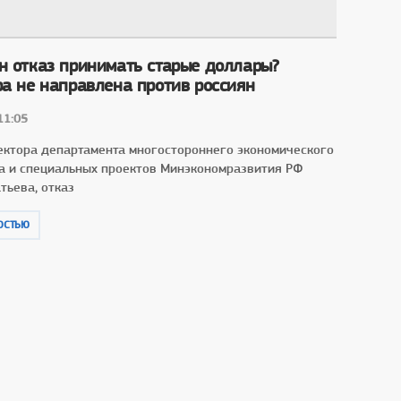
ан отказ принимать старые доллары?
ра не направлена против россиян
11:05
ектора департамента многостороннего экономического
а и специальных проектов Минэкономразвития РФ
тьева, отказ
ОСТЬЮ