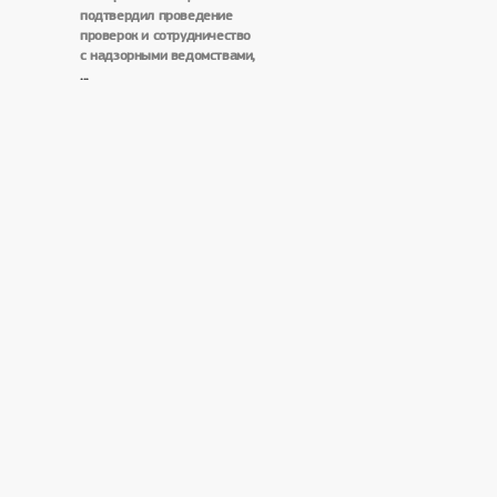
подтвердил проведение
проверок и сотрудничество
с надзорными ведомствами,
...