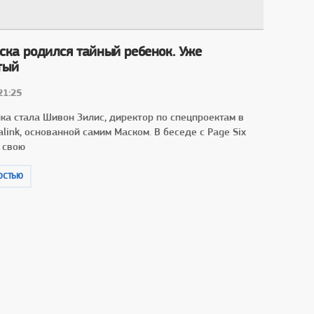
ска родился тайный ребенок. Уже
тый
21:25
ка стала Шивон Зилис, директор по спецпроектам в
link, основанной самим Маском. В беседе с Page Six
 свою
ОСТЬЮ