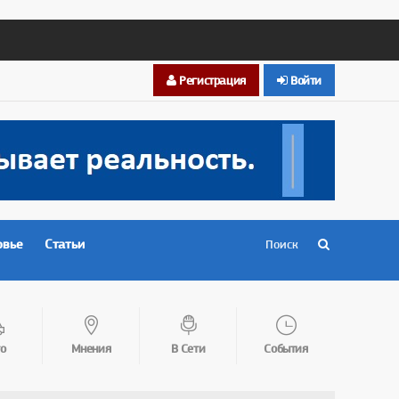
Регистрация
Войти
овье
Статьи
о
Мнения
В Сети
События