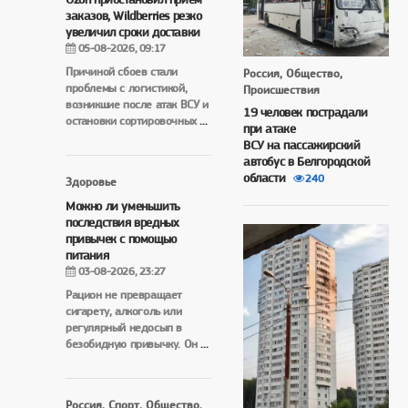
заказов, Wildberries резко
увеличил сроки доставки
05-08-2026, 09:17
Причиной сбоев стали
Россия, Общество,
проблемы с логистикой,
Происшествия
возникшие после атак ВСУ и
19 человек пострадали
остановки сортировочных
...
при атаке
ВСУ на пассажирский
автобус в Белгородской
области
240
Здоровье
Можно ли уменьшить
последствия вредных
привычек с помощью
питания
03-08-2026, 23:27
Рацион не превращает
сигарету, алкоголь или
регулярный недосып в
безобидную привычку. Он
...
Россия, Спорт, Общество,