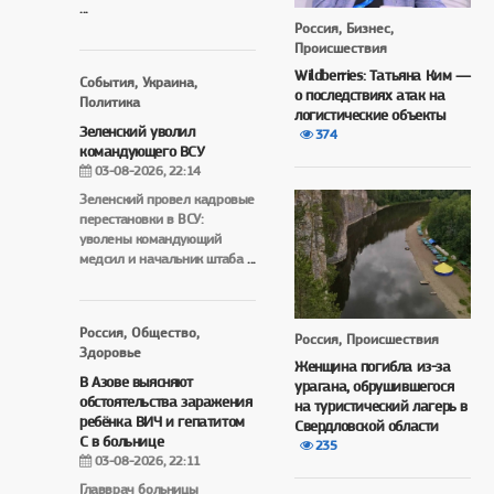
...
Россия, Бизнес,
Происшествия
Wildberries: Татьяна Ким —
События, Украина,
о последствиях атак на
Политика
логистические объекты
Зеленский уволил
374
командующего ВСУ
03-08-2026, 22:14
Зеленский провел кадровые
перестановки в ВСУ:
уволены командующий
медсил и начальник штаба
...
Россия, Общество,
Россия, Происшествия
Здоровье
Женщина погибла из-за
В Азове выясняют
урагана, обрушившегося
обстоятельства заражения
на туристический лагерь в
ребёнка ВИЧ и гепатитом
Свердловской области
С в больнице
235
03-08-2026, 22:11
Главврач больницы