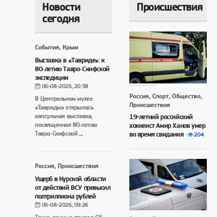
Новости
Происшествия
сегодня
События, Крым
Выставка в «Тавриде»: к
80‑летию Тавро‑Скифской
экспедиции
06-08-2026, 20:38
Россия, Спорт, Общество,
В Центральном музее
Происшествия
«Тавриды» открылась
капсульная выставка,
19-летний российский
посвященная 80‑летию
хоккеист Амир Ханов умер
Тавро‑Скифской
...
во время свидания
204
Россия, Происшествия
Ущерб в Курской области
от действий ВСУ превысил
полтриллиона рублей
06-08-2026, 09:26