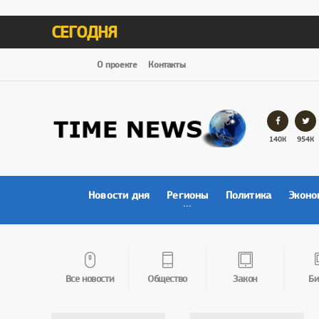
СЕГОДНЯ
О проекте
Контакты
140К
954К
Новости дня
Регионы
Политика
Эконо
Все новости
Общество
Закон
Би