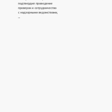
подтвердил проведение
проверок и сотрудничество
с надзорными ведомствами,
...