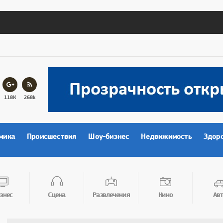
118К
268k
мика
Происшествия
Шоу-бизнес
Недвижимость
Здор
знес
Сцена
Развлечения
Кино
Авт