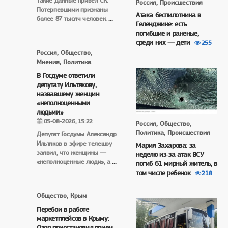
Такие данные привел СК.
Россия, Происшествия
Потерпевшими признаны
Атака беспилотника в
более 87 тысяч человек.
...
Геленджике: есть
погибшие и раненые,
среди них — дети
255
Россия, Общество,
Мнения, Политика
В Госдуме ответили
депутату Ильтякову,
назвавшему женщин
«неполноценными
людьми»
05-08-2026, 15:22
Россия, Общество,
Политика, Происшествия
Депутат Госдумы Александр
Ильтяков в эфире телешоу
Мария Захарова: за
заявил, что женщины —
неделю из‑за атак ВСУ
«неполноценные люди», а
...
погиб 61 мирный житель, в
том числе ребенок
218
Общество, Крым
Перебои в работе
маркетплейсов в Крыму:
Ozon приостановил прием