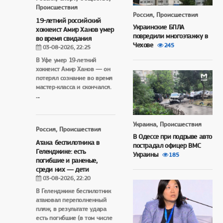
Происшествия
Россия, Происшествия
19-летний российский
Украинские БПЛА
хоккеист Амир Ханов умер
повредили многоэтажку в
во время свидания
Чехове
245
03-08-2026, 22:25
В Уфе умер 19‑летний
хоккеист Амир Ханов — он
потерял сознание во время
мастер‑класса и скончался.
...
Украина, Происшествия
Россия, Происшествия
В Одессе при подрыве авто
Атака беспилотника в
пострадал офицер ВМС
Геленджике: есть
Украины
185
погибшие и раненые,
среди них — дети
03-08-2026, 22:20
В Геленджике беспилотник
атаковал переполненный
пляж, в результате удара
есть погибшие (в том числе