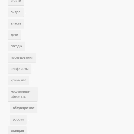
,
в Сети
,
видео
,
власть
,
дети
,
звезды
,
исследования
,
конфликты
,
криминал
мошенники-
аферисты
,
обсуждаемое
,
,
россия
,
скандал