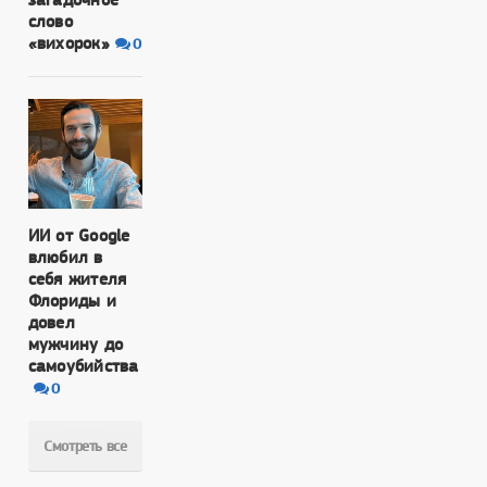
слово
«вихорок»
0
ИИ от Google
влюбил в
себя жителя
Флориды и
довел
мужчину до
самоубийства
0
Смотреть все