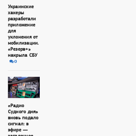
Украинские
хакеры
разработали
приложение
для
уклонения от
мобилизации.
«Резерв+»
накрыла СБУ
0
«Радио
Судного дня»
вновь подало
сигнал: в
эфире —
загадочное