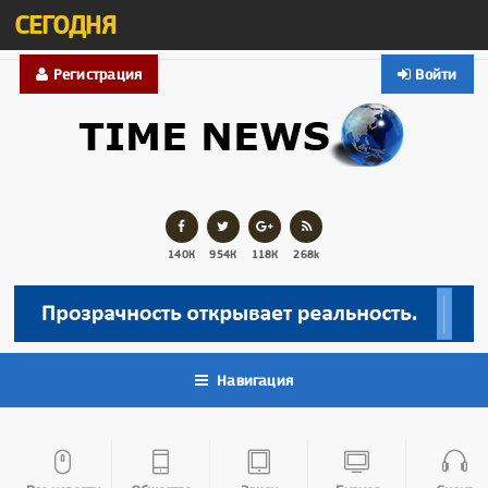
СЕГОДНЯ
Регистрация
Войти
140К
954К
118К
268k
Навигация