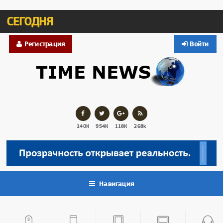
СЕГОДНЯ
Регистрация
Войти
140К
954К
118К
268k
Навигация