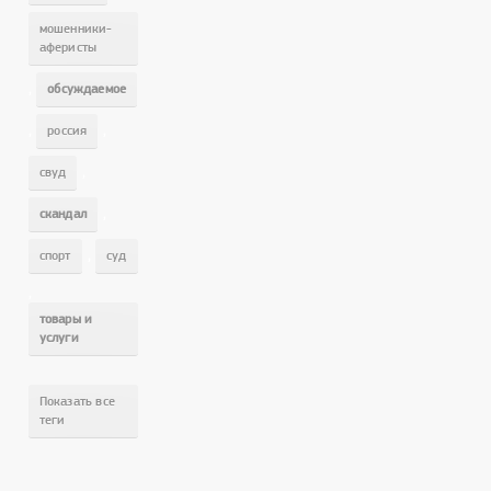
мошенники-
аферисты
,
обсуждаемое
,
,
россия
,
свуд
,
скандал
,
спорт
суд
,
товары и
услуги
Показать все
теги