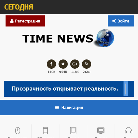
СЕГОДНЯ
Регистрация
Войти
140К
954К
118К
268k
Навигация