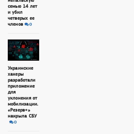
непальскую
семью 14 лет
и убил
четверых ее
членов
0
Украинские
хакеры
разработали
приложение
для
уклонения от
мобилизации.
«Резерв+»
накрыла СБУ
0