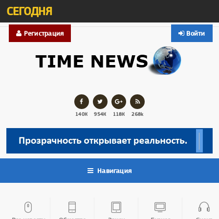
СЕГОДНЯ
Регистрация
Войти
140К
954К
118К
268k
Навигация