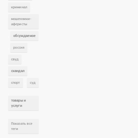
,
криминал
мошенники-
аферисты
,
обсуждаемое
,
,
россия
,
свуд
,
скандал
,
спорт
суд
,
товары и
услуги
Показать все
теги