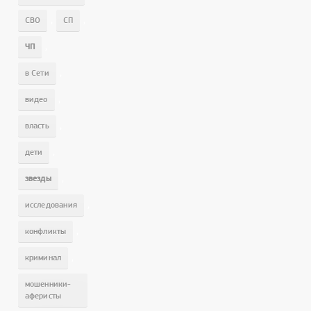
,
,
СВО
СП
,
ЧП
,
в Сети
,
видео
,
власть
,
дети
,
звезды
,
исследования
,
конфликты
,
криминал
мошенники-
аферисты