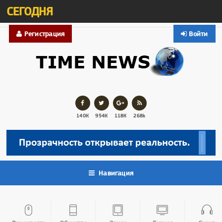
СЕГОДНЯ
Регистрация
Войти
140К
954К
118К
268k
Навигация