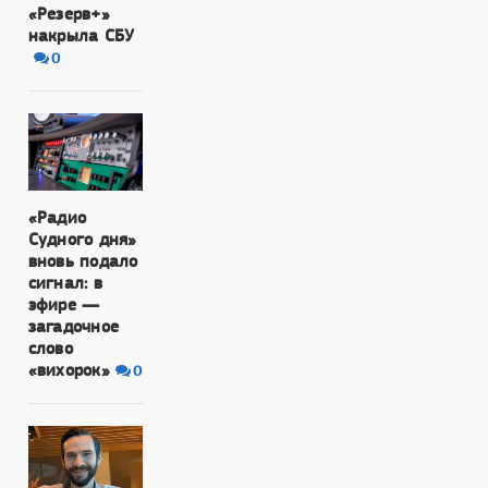
«Резерв+»
накрыла СБУ
0
«Радио
Судного дня»
вновь подало
сигнал: в
эфире —
загадочное
слово
«вихорок»
0