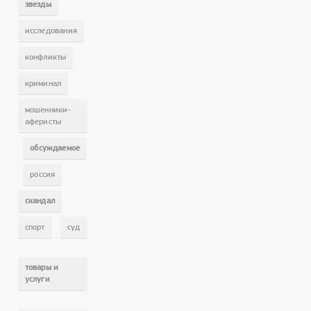
,
звезды
,
исследования
,
конфликты
,
криминал
мошенники-
аферисты
,
обсуждаемое
,
,
россия
,
скандал
,
спорт
суд
,
товары и
услуги