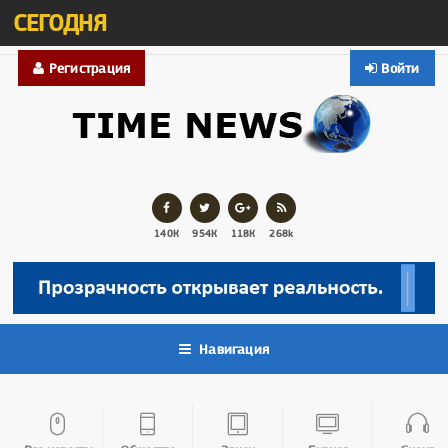
СЕГОДНЯ
Регистрация
Войти
140К
954К
118К
268k
Навигация