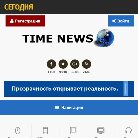
СЕГОДНЯ
Регистрация
Войти
140К
954К
118К
268k
Навигация