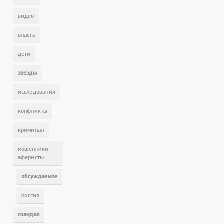
,
видео
,
власть
,
дети
,
звезды
,
исследования
,
конфликты
,
криминал
мошенники-
аферисты
,
обсуждаемое
,
,
россия
,
скандал