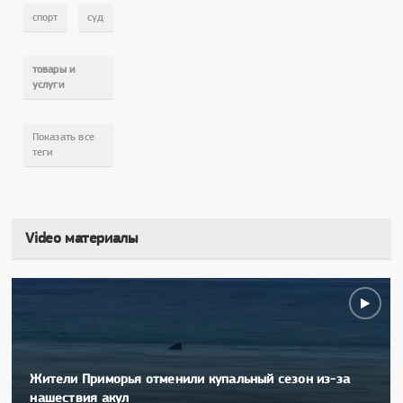
,
спорт
суд
,
товары и
услуги
Показать все
теги
Video материалы
Жители Приморья отменили купальный сезон из-за
нашествия акул