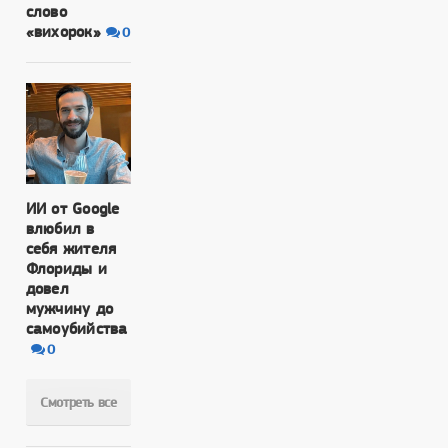
слово
«вихорок»
0
ИИ от Google
влюбил в
себя жителя
Флориды и
довел
мужчину до
самоубийства
0
Смотреть все