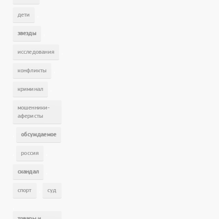
,
дети
,
звезды
,
исследования
,
конфликты
,
криминал
мошенники-
аферисты
,
обсуждаемое
,
,
россия
,
скандал
,
спорт
суд
,
товары и