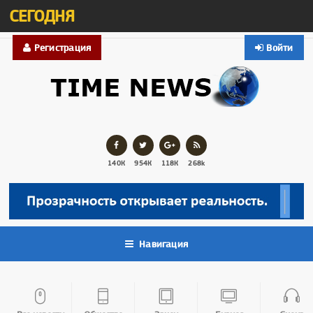
СЕГОДНЯ
Регистрация
Войти
140К
954К
118К
268k
Навигация