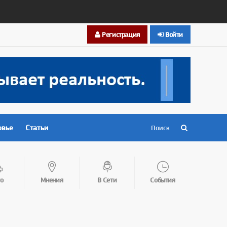
Регистрация
Войти
овье
Статьи
о
Мнения
В Сети
События