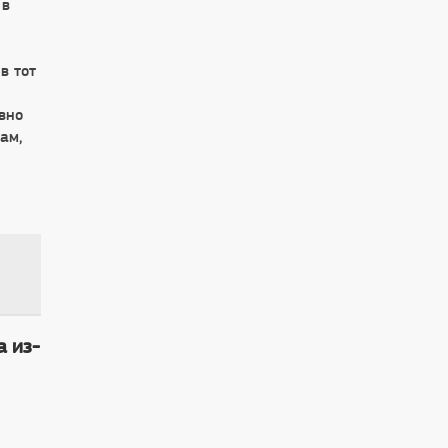
 в
в тот
и
вно
ам,
а из-