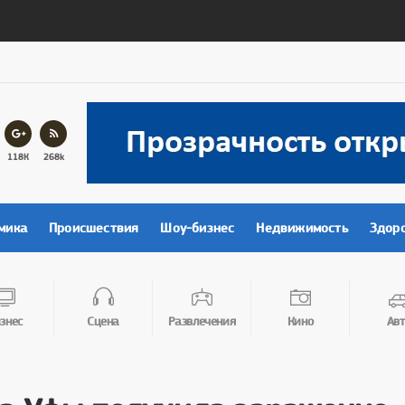
118К
268k
мика
Происшествия
Шоу-бизнес
Недвижимость
Здор
знес
Сцена
Развлечения
Кино
Авт