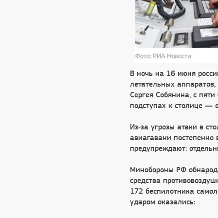
В ночь на 16 июня росс
летательных аппаратов,
Сергея Собянина, с пят
подступах к столице — о
Из‑за угрозы атаки в ст
авиагавани постепенно 
предупреждают: отдельн
Минобороны РФ обнародо
средства противовоздуш
172 беспилотника самоле
ударом оказались: