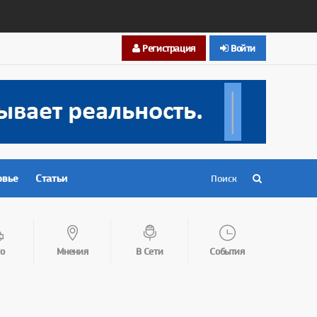
Регистрация
Войти
овье
Статьи
о
Мнения
В Сети
События