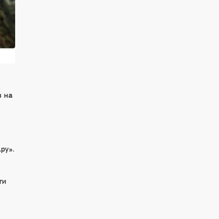
ы
в на
ру».
ти