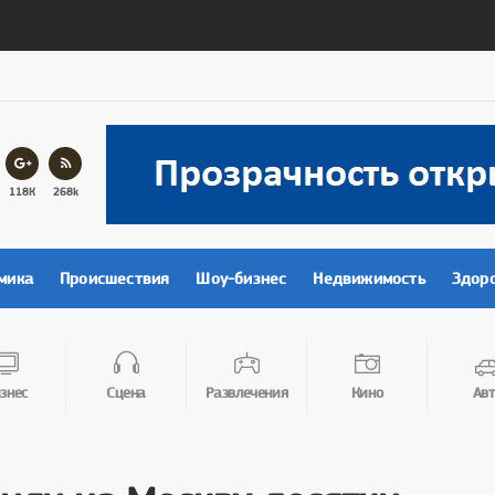
118К
268k
мика
Происшествия
Шоу-бизнес
Недвижимость
Здор
знес
Сцена
Развлечения
Кино
Авт