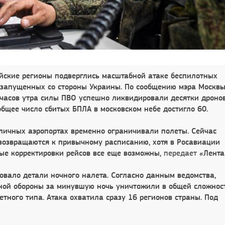
ийские регионы подверглись масштабной атаке беспилотных
 запущенных со стороны Украины. По сообщению мэра Москв
и часов утра силы ПВО успешно ликвидировали десятки дроно
бщее число сбитых БПЛА в московском небе достигло 60.
оличных аэропортах временно ограничивали полеты. Сейчас
возвращаются к привычному расписанию, хотя в Росавиации
ые корректировки рейсов все еще возможны,
передает
«Лента.
вало детали ночного налета. Согласно данным ведомства,
ной обороны за минувшую ночь уничтожили в общей сложнос
тного типа. Атака охватила сразу 16 регионов страны. Под