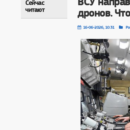
ВСУ направ
Сейчас
читают
дронов. Чт
16-06-2026, 10:31
Ро