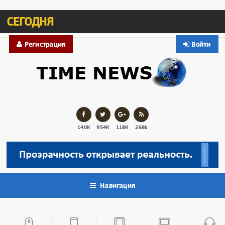
СЕГОДНЯ
Регистрация
Войти
140К
954К
118К
268k
Навигация