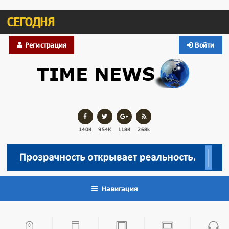
СЕГОДНЯ
Регистрация
Войти
140К
954К
118К
268k
Навигация