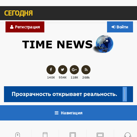
СЕГОДНЯ
Регистрация
Войти
140К
954К
118К
268k
Навигация