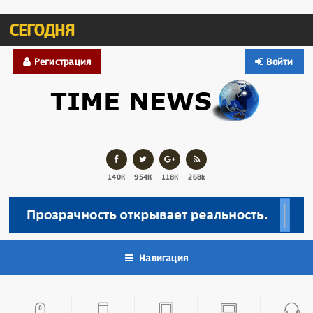
СЕГОДНЯ
Регистрация
Войти
140К
954К
118К
268k
Навигация