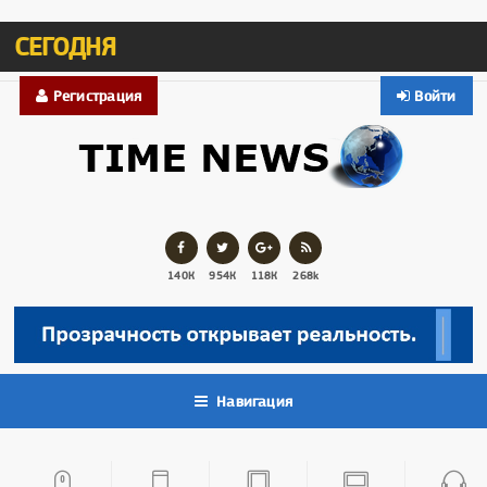
СЕГОДНЯ
Регистрация
Войти
140К
954К
118К
268k
Навигация