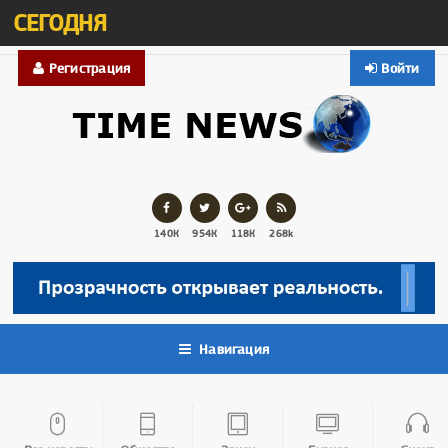
СЕГОДНЯ
Регистрация
Войти
140К
954К
118К
268k
Навигация