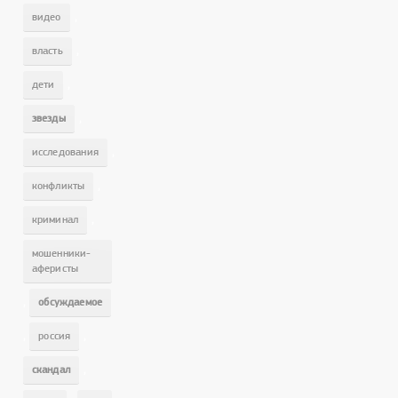
,
видео
,
власть
,
дети
,
звезды
,
исследования
,
конфликты
,
криминал
мошенники-
аферисты
,
обсуждаемое
,
,
россия
,
скандал