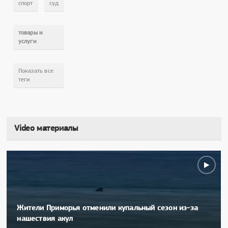
,
спорт
суд
,
товары и
услуги
Показать все
теги
Video материалы
Жители Приморья отменили купальный сезон из-за
нашествия акул