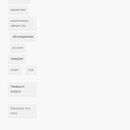
,
криминал
мошенники-
аферисты
,
обсуждаемое
,
,
россия
,
скандал
,
спорт
суд
,
товары и
услуги
Показать все
теги