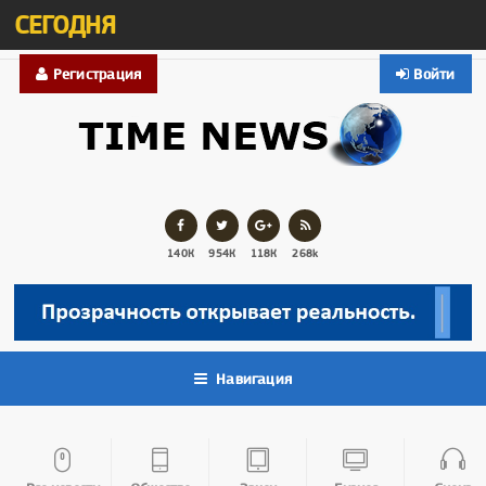
СЕГОДНЯ
Регистрация
Войти
140К
954К
118К
268k
Навигация