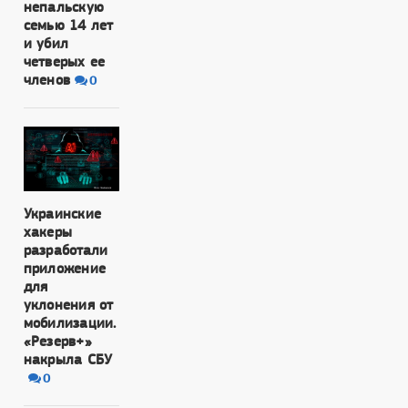
непальскую
семью 14 лет
и убил
четверых ее
членов
0
Украинские
хакеры
разработали
приложение
для
уклонения от
мобилизации.
«Резерв+»
накрыла СБУ
0