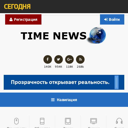
СЕГОДНЯ
Регистрация
Войти
140К
954К
118К
268k
Навигация