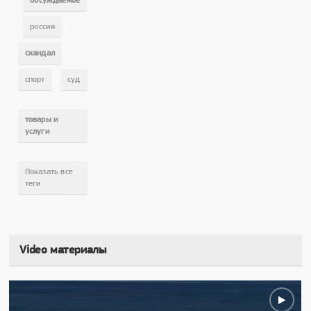
обсуждаемое
,
,
россия
,
скандал
,
спорт
суд
,
товары и
услуги
Показать все
теги
Video материалы