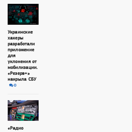
Украинские
хакеры
разработали
приложение
для
уклонения от
мобилизации.
«Резерв+»
накрыла СБУ
0
«Радио