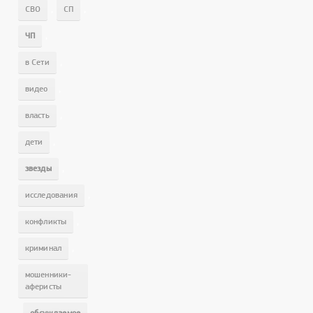
,
,
СВО
СП
,
ЧП
,
в Сети
,
видео
,
власть
,
дети
,
звезды
,
исследования
,
конфликты
,
криминал
мошенники-
аферисты
,