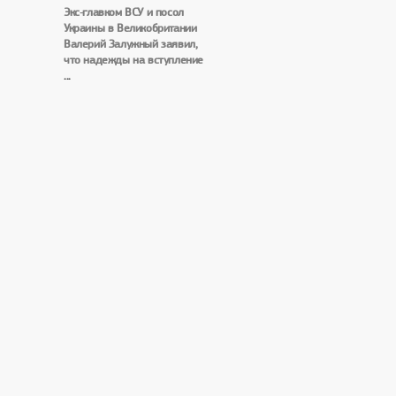
Экс‑главком ВСУ и посол
Украины в Великобритании
Валерий Залужный заявил,
что надежды на вступление
...