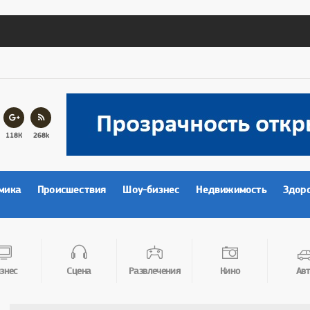
118К
268k
мика
Происшествия
Шоу-бизнес
Недвижимость
Здор
знес
Сцена
Развлечения
Кино
Авт