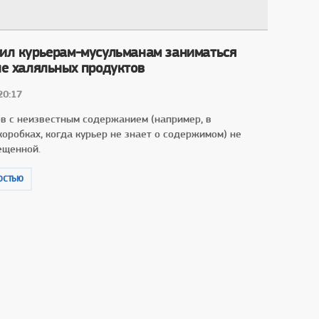
ил курьерам-мусульманам заниматься
не халяльных продуктов
20:17
ов с неизвестным содержанием (например, в
оробках, когда курьер не знает о содержимом) не
ещенной.
ОСТЬЮ