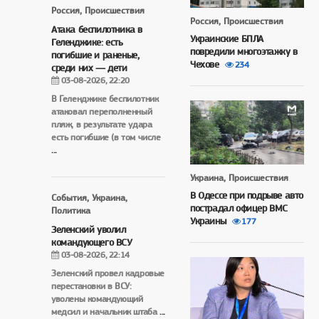
Россия, Происшествия
Россия, Происшествия
Атака беспилотника в
Украинские БПЛА
Геленджике: есть
повредили многоэтажку в
погибшие и раненые,
Чехове
234
среди них — дети
03-08-2026, 22:20
В Геленджике беспилотник
атаковал переполненный
пляж, в результате удара
есть погибшие (в том числе
...
Украина, Происшествия
В Одессе при подрыве авто
События, Украина,
пострадал офицер ВМС
Политика
Украины
177
Зеленский уволил
командующего ВСУ
03-08-2026, 22:14
Зеленский провел кадровые
перестановки в ВСУ:
уволены командующий
медсил и начальник штаба
...