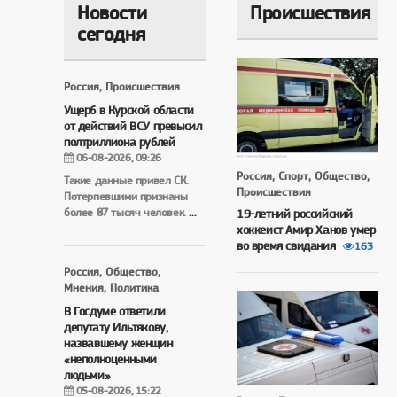
Новости
Происшествия
сегодня
Россия, Происшествия
Ущерб в Курской области
от действий ВСУ превысил
полтриллиона рублей
06-08-2026, 09:26
Россия, Спорт, Общество,
Такие данные привел СК.
Происшествия
Потерпевшими признаны
более 87 тысяч человек.
...
19-летний российский
хоккеист Амир Ханов умер
во время свидания
163
Россия, Общество,
Мнения, Политика
В Госдуме ответили
депутату Ильтякову,
назвавшему женщин
«неполноценными
людьми»
05-08-2026, 15:22