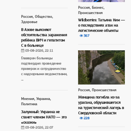
Россия, Бизнес,
Происшествия
Россия, Общество,
Wildberries: Татьяна Ким —
Здоровье
о последствиях атак на
В Азове выясняют
логистические объекты
обстоятельства заражения
367
ребёнка ВИЧ и гепатитом
С в больнице
03-08-2026, 22:11
Главврач больницы
подтвердил проведение
проверок и сотрудничество
с надзорными ведомствами,
...
Россия, Происшествия
Женщина погибла из-за
Мнения, Украина,
урагана, обрушившегося
Политика
на туристический лагерь в
Залужный: Украина не
Свердловской области
станет членом НАТО — это
228
«сказки»
03-08-2026, 22:07