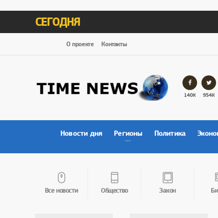
СЕГОДНЯ
О проекте
Контакты
140К
954К
Новости дня
Регионы
Политика
Эконо
Все новости
Общество
Закон
Би