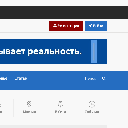
Регистрация
Войти
овье
Статьи
о
Мнения
В Сети
События