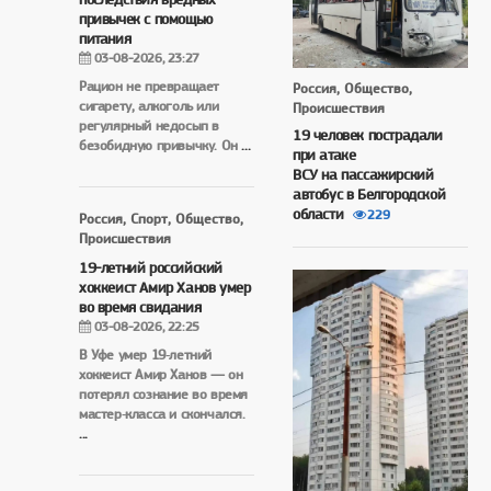
привычек с помощью
питания
03-08-2026, 23:27
Рацион не превращает
Россия, Общество,
сигарету, алкоголь или
Происшествия
регулярный недосып в
19 человек пострадали
безобидную привычку. Он
...
при атаке
ВСУ на пассажирский
автобус в Белгородской
области
229
Россия, Спорт, Общество,
Происшествия
19-летний российский
хоккеист Амир Ханов умер
во время свидания
03-08-2026, 22:25
В Уфе умер 19‑летний
хоккеист Амир Ханов — он
потерял сознание во время
мастер‑класса и скончался.
...