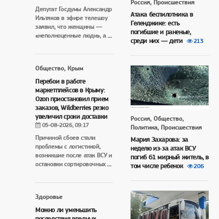
Россия, Происшествия
Депутат Госдумы Александр
Атака беспилотника в
Ильтяков в эфире телешоу
Геленджике: есть
заявил, что женщины —
погибшие и раненые,
«неполноценные люди», а
...
среди них — дети
213
Общество, Крым
Перебои в работе
маркетплейсов в Крыму:
Ozon приостановил прием
заказов, Wildberries резко
увеличил сроки доставки
Россия, Общество,
05-08-2026, 09:17
Политика, Происшествия
Причиной сбоев стали
Мария Захарова: за
проблемы с логистикой,
неделю из‑за атак ВСУ
возникшие после атак ВСУ и
погиб 61 мирный житель, в
остановки сортировочных
...
том числе ребенок
206
Здоровье
Можно ли уменьшить
последствия вредных