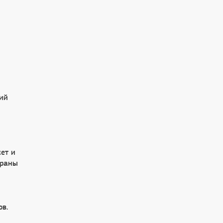
ий
ет и
траны
ов.