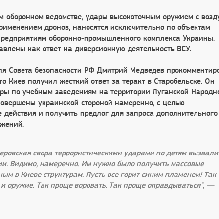
м оборонном ведомстве, удары высокоточным оружием с возд
применением дронов, наносятся исключительно по объектам
предприятиям оборонно-промышленного комплекса Украины.
авлены как ответ на диверсионную деятельность ВСУ.
ля Совета безопасности РФ Дмитрий Медведев прокомментир
то Киев получил жесткий ответ за теракт в Старобельске. Он
ары по учебным заведениям на территории Луганской Народн
совершены украинской стороной намеренно, с целью
е действия и получить предлог для запроса дополнительного
жений.
деровская свора террористическими ударами по детям вызвали
сии. Видимо, намеренно. Им нужно было получить массовые
ым в Киеве структурам. Пусть все горит синим пламенем! Так
 и оружие. Так проще воровать. Так проще оправдываться", —