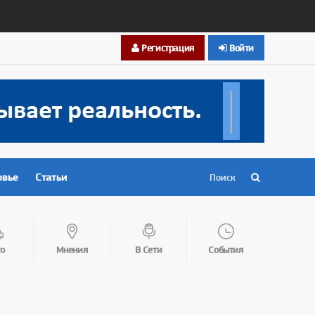
Регистрация
Войти
овье
Статьи
о
Мнения
В Сети
События