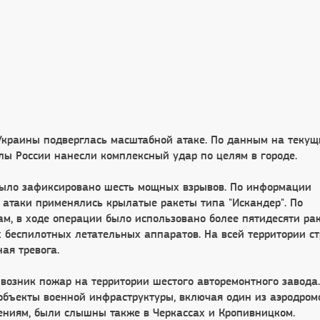
Украины подверглась масштабной атаке. По данным на текущ
лы России нанесли комплексный удар по целям в городе.
было зафиксировано шесть мощных взрывов. По информации
 атаки применялись крылатые ракеты типа "Искандер". По
м, в ходе операции было использовано более пятидесяти рак
х беспилотных летательных аппаратов. На всей территории с
ая тревога.
возник пожар на территории шестого авторемонтного завода.
объекты военной инфраструктуры, включая один из аэродром
щениям, были слышны также в Черкассах и Кропивницком.