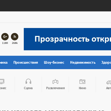
118К
268k
мика
Происшествия
Шоу-бизнес
Недвижимость
Здор
знес
Сцена
Развлечения
Кино
Авт