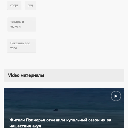
,
спорт
суд
,
товары и
услуги
Показать все
теги
Video материалы
Жители Приморья отменили купальный сезон из-за
нашествия акул