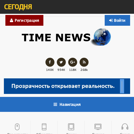
СЕГОДНЯ
Регистрация
Войти
140К
954К
118К
268k
Навигация