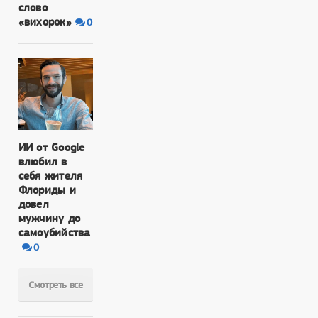
слово
«вихорок»
0
ИИ от Google
влюбил в
себя жителя
Флориды и
довел
мужчину до
самоубийства
0
Смотреть все