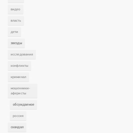
,
видео
,
власть
,
дети
,
звезды
,
исследования
,
конфликты
,
криминал
мошенники-
аферисты
,
обсуждаемое
,
,
россия
,
скандал