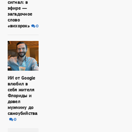
сигнал: в
эфире —
загадочное
слово
«вихорок»
0
ИИ от Google
влюбил в
себя жителя
Флориды и
довел
мужчину до
самоубийства
0