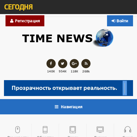
СЕГОДНЯ
Регистрация
Войти
140К
954К
118К
268k
Навигация