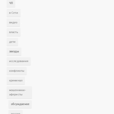
,
ЧП
,
в Сети
,
видео
,
власть
,
дети
,
звезды
,
исследования
,
конфликты
,
криминал
мошенники-
аферисты
,
обсуждаемое
,
,
россия