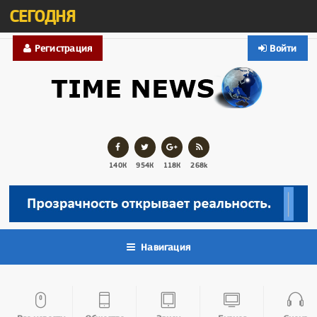
СЕГОДНЯ
Регистрация
Войти
140К
954К
118К
268k
Навигация