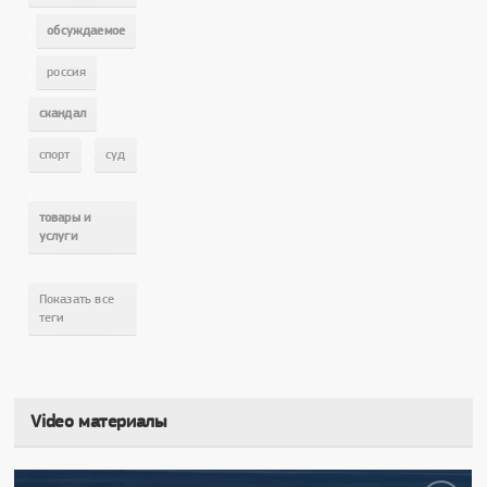
,
обсуждаемое
,
,
россия
,
скандал
,
спорт
суд
,
товары и
услуги
Показать все
теги
Video материалы