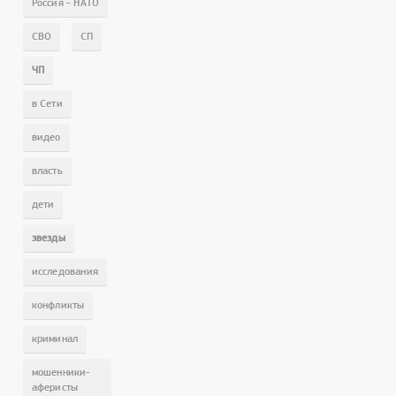
,
Россия - НАТО
,
,
СВО
СП
,
ЧП
,
в Сети
,
видео
,
власть
,
дети
,
звезды
,
исследования
,
конфликты
,
криминал
мошенники-
аферисты