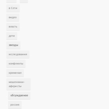
,
в Сети
,
видео
,
власть
,
дети
,
звезды
,
исследования
,
конфликты
,
криминал
мошенники-
аферисты
,
обсуждаемое
,
,
россия