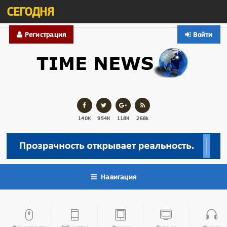
СЕГОДНЯ
Регистрация
Войти
140К
954К
118К
268k
Навигация