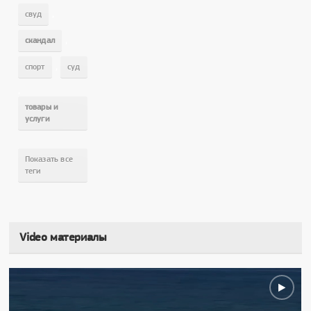
,
свуд
,
скандал
,
спорт
суд
,
товары и
услуги
Показать все
теги
Video материалы