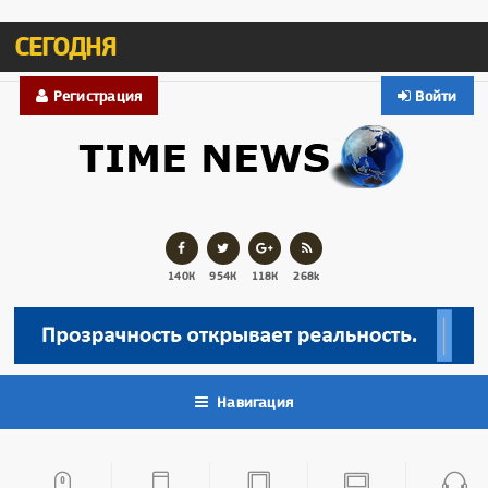
СЕГОДНЯ
Регистрация
Войти
140К
954К
118К
268k
Навигация