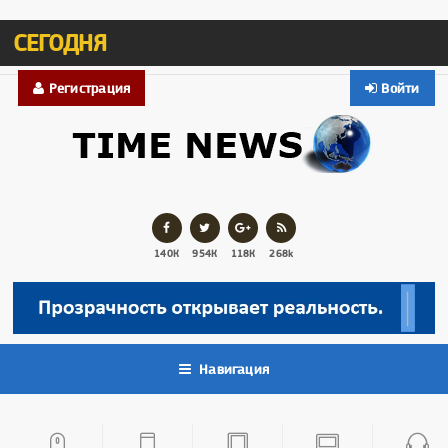
СЕГОДНЯ
Регистрация
Войти
140К
954К
118К
268k
Навигация