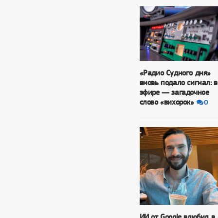
«Радио Судного дня»
вновь подало сигнал: в
эфире — загадочное
слово «вихорок»
0
ИИ от Google влюбил в