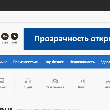
118К
268k
мика
Происшествия
Шоу-бизнес
Недвижимость
Здор
знес
Сцена
Развлечения
Кино
Авт