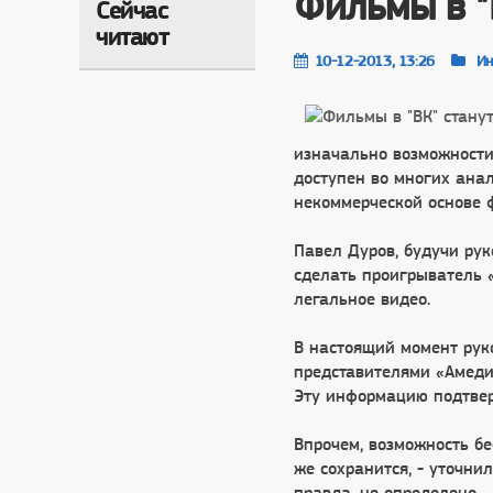
Фильмы в "
Сейчас
читают
10-12-2013, 13:26
Ин
изначально возможности 
доступен во многих анал
некоммерческой основе ф
Павел Дуров, будучи ру
сделать проигрыватель 
легальное видео.
В настоящий момент рук
представителями «Амеди
Эту информацию подтвер
Впрочем, возможность б
же сохранится, - уточни
правда, не определено.