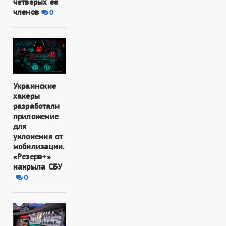
четверых ее
членов
0
Украинские
хакеры
разработали
приложение
для
уклонения от
мобилизации.
«Резерв+»
накрыла СБУ
0