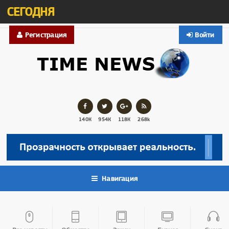
СЕГОДНЯ
Регистрация
Войти
140К
954К
118К
268k
Навигация