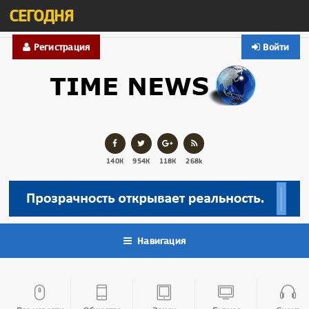
СЕГОДНЯ
Регистрация
Войти
140К
954К
118К
268k
Навигация