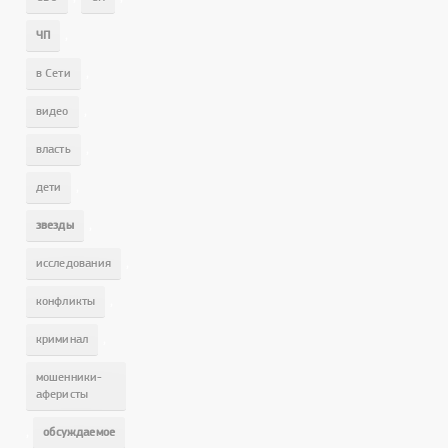
,
ЧП
,
в Сети
,
видео
,
власть
,
дети
,
звезды
,
исследования
,
конфликты
,
криминал
мошенники-
аферисты
,
обсуждаемое